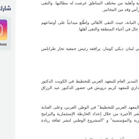
ة وأهلية من مختلف المناطق عرضت له مطالبها. والتقى
أس وفد من المخاتير.
لمدير
 عادل
لمعهد
تبانة، حيث التقى الأهالي واطّلع ميدانياً على أوضاعهم
ي.
ال في أحياء المنطقة والتقى أهلها.
لمعهد
ناية
أخيرة
GRAM
صة في
ي لبنان ديكي كومار، يرافقه رئيس جمعية تجار طرابلس
ة" و
لمعهد
رامج
تعاون
لمدير العام للمعهد العربي للتخطيط في الكويت الدكتور
لإداري للمعهد كريم درويش في حضور الدكتور عبد الرزاق
لمعهد العربي للتخطيط" في الوطن العربي، وعلى العناية
 الأخيرة من خلال إعداد الخارطة الإستثمارية والبرامج
رية والمؤسسية" و "المشروع الوطني لنشر ثقافة ريادة