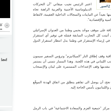
راقبة
اعتبر الرئيس نجيب ميقاتي "أن التحركات
سيمون
2
الصور
جانب
الديبلوماسية الأجنبية والعربية الراهنة تجاه
يستمر
ا بعيداً عن التباينات والسجالات الداخلية العقيمة، لالتقاط
قدمها
سحاب
سية والإقتصادية".
كل
مع
ح، أن
افة على موقف موحّد يحمي وطننا من العدوان الإسرائيلي
ع عام
 أثبتت كل التجارب السابقة فشله في توفير أي استقرار
نانيون
ين في إرساء الإستقرار في وطننا بدل انتظار استقرار الدول
مركز
راقبة وقف إطلاق النار "الميكانيزم" وترؤس السفير سيمون
مل في
اتبعنا
ية من
نب اللبناني في هذه اللجنة. وهذا المسار نتمنى أن يستمر
رئيس
 مقدمها وقف الإعتداءات المستمرة على لبنان والإنسحاب
د من
بانة،
اعهم
جح، أن يوصل الى تفاهم ينطلق من اتفاق الهدنة الموقّع
ا جال
لبنان
أسعد
ركز "جمعية العزم والسعادة الاجتماعية" في باب الرمل