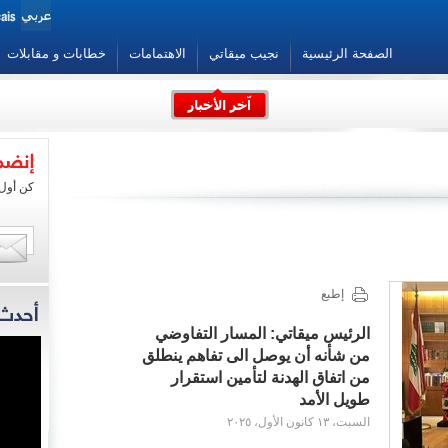
الصفحة الرئيسية
نجيب ميقاتي
الاهتمامات
خطابات و مقابلات
ي
كن أول 
ماسية
 فرصة
اينات
إطبع
متاحة
الرئيس ميقاتي: المسار التفاوضي
ة على
من شأنه أن يوصل الى تفاهم ينطلق
ئيلي
تت كل
من اتفاق الهدنة لتأمين استقرار
بنان.
طويل الأمد
إرساء
لأخرى
السبت، ١٣ كانون الأول، ٢٠٢٥