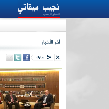
الرئيس ميقاتي: المسار التفاوض
من شأنه أن يوصل الى تفاهم
ينطلق من اتفاق الهدنة لتأمين
استقرار طويل الأمد
اعتبر الرئيس نجيب ميقاتي "أن التحركات الديبلو
الأجنبية والعربية الراهنة تجاه لبنان، تشكل
أساسية ينبغي علينا الإفادة منها بعيداً عن التب
والسجالات الداخلية العقيمة، لالتقاط الفرصة ال
للنهوض للبنان وحل أزماته السياسية والإقتصادية".
وقال في تصريح: حان الوقت لتلتقي القيادات كاف
موقف موحّد يحمي وطننا من العدوان الإسرا
المستمر على لبنان، بعيداً عن أي رهان خاطئ أثب
التجارب السابقة فشله في توفير أي استقرار لل
وعلينا نحن اللبنانيين أن نكون المبادرين في 
الإستقرار في وطننا بدل انتظار استقرار الدول ا
وانعكاساته علينا.