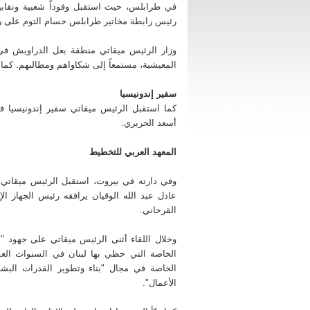
المعهد العربي للتخطيط
في طرابلس، حيث استقبل وفوداً شعبية ونقابي
رئيس رابطة مخاتير طرابلس حسام التوم على ر
وفي دارته في بيروت، استقبل الرئيس ميقاتي ا
العام للمعهد العربي للتخطيط في الكويت الدكتور
عبد الله الوقيان يرافقه رئيس الجهاز الإداري ل
وزار الرئيس ميقاتي منطقة بعل الدراويش في ال
كريم درويش في حضور الدكتور عبد الرزاق القرحان
المعيشية، مستمعاً إلى شكاواهم ومطالبهم. كما ج
وخلال اللقاء أثنى الرئيس ميقاتي على جهود "ا
العربي للتخطيط" في الوطن العربي، وعلى الع
سفير إندونيسيا
الخاصة التي حظي بها لبنان في السنوات العشر ال
من خلال إعداد الخارطة الإستثمارية والبرامج الخا
كما استقبل الرئيس ميقاتي سفير إندونيسيا ف
مجال "بناء وتطوير القدرات البشرية والمؤسسي
أسعد الحريري.
"المشروع الوطني لنشر ثقافة ريادة الأعمال".
كما هنّأ السيد عادل على توليه الإدارة العامة ل
المعهد العربي للتخطيط
متمنياً له دوام التوفيق والنجاح.
وكان اللقاء مناسبة جرى فيها البحث في الب
والمبادرات وفق الرؤية الجديدة للمعهد، وكيفية ال
وفي دارته في بيروت، استقبل الرئيس ميقاتي ا
لتحقيقها.
عادل عبد الله الوقيان يرافقه رئيس الجهاز ا
القرحاني.
وخلال اللقاء أثنى الرئيس ميقاتي على جهود "ا
الخاصة التي حظي بها لبنان في السنوات العشر
الخاصة في مجال "بناء وتطوير القدرات البش
الأعمال".