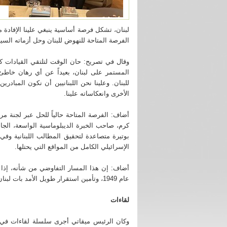
أضاف: الفرصة المتاحة حالياً للحل عبر لجنة م
وقف إطلاق النار "الميكانيزم" وترؤس السفير 
كرم، صاحب الخبرة الديبلوماسية الواسعة، ال
اللبناني في هذه اللجنة. وهذا المسار نتمنى أن 
لبنان، تشكل فرصة أساسية ينبغي علينا الإفادة منه
بوتيرة متصاعدة لتحقيق المطالب اللبنانية وفي م
وقف الإعتداءات المستمرة على لبنان والإن
الفرصة المتاحة للنهوض للبنان وحل أزماته السيا
الإسرائيلي الكامل من المواقع التي يحتلها.
أضاف: إن هذا المسار التفاوضي من شأنه، إذا نج
وقال في تصريح: حان الوقت لتلتقي القيادات ك
يوصل الى تفاهم ينطلق من اتفاق الهدنة الموقّ
المستمر على لبنان، بعيداً عن أي رهان خاطئ
1949، وتأمين استقرار طويل الأمد بات لبنان واللب
بأمس الحاجة إليه.
للبنان. وعلينا نحن اللبنانيين أن نكون المبادر
الأخرى وانعكاساته علينا.
لقاءات
وكان الرئيس ميقاتي أجرى سلسلة لقاءات في 
أضاف: الفرصة المتاحة حالياً للحل عبر لجنة م
"جمعية العزم والسعادة الاجتماعية" في باب الر
طرابلس، حيث استقبل وفوداً شعبية ونقابية وأهل
كرم، صاحب الخبرة الديبلوماسية الواسعة، الجا
مختلف المناطق عرضت له مطالبها. والتقى 
بوتيرة متصاعدة لتحقيق المطالب اللبنانية وفي
رابطة مخاتير طرابلس حسام التوم على رأس وف
المخاتير.
الإسرائيلي الكامل من المواقع التي يحتلها.
وزار الرئيس ميقاتي منطقة بعل الدراويش في الت
حيث التقى الأهالي واطّلع ميدانياً على أوض
أضاف: إن هذا المسار التفاوضي من شأنه، إذا ن
المعيشية، مستمعاً إلى شكاواهم ومطالبهم. كم
عام 1949، وتأمين استقرار طويل الأمد بات لبنان واللبنانيون بأمس الحاجة إليه.
في أحياء المنطقة والتقى أهلها.
سفير إندونيسيا
لقاءات
كما استقبل الرئيس ميقاتي سفير إندونيسيا في 
ديكي كومار، يرافقه رئيس جمعية تجار طرابلس 
الحريري.
وكان الرئيس ميقاتي أجرى سلسلة لقاءات في م