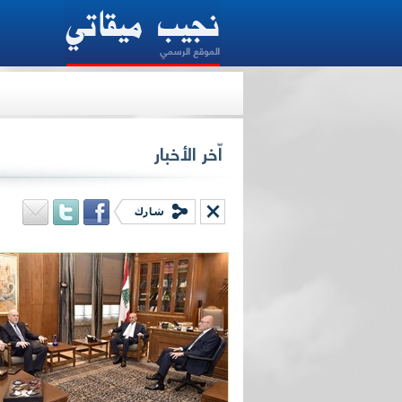
الرئيس ميقاتي: المسار التفاوض
من شأنه أن يوصل الى تفاهم
ينطلق من اتفاق الهدنة لتأمين
استقرار طويل الأمد
اعتبر الرئيس نجيب ميقاتي "أن التحركات الديبلو
الأجنبية والعربية الراهنة تجاه لبنان، تشكل
أساسية ينبغي علينا الإفادة منها بعيداً عن التب
والسجالات الداخلية العقيمة، لالتقاط الفرصة ال
للنهوض للبنان وحل أزماته السياسية والإقتصادية".
وقال في تصريح: حان الوقت لتلتقي القيادات كاف
موقف موحّد يحمي وطننا من العدوان الإسرا
المستمر على لبنان، بعيداً عن أي رهان خاطئ أثب
التجارب السابقة فشله في توفير أي استقرار لل
وعلينا نحن اللبنانيين أن نكون المبادرين في 
الإستقرار في وطننا بدل انتظار استقرار الدول ا
وانعكاساته علينا.