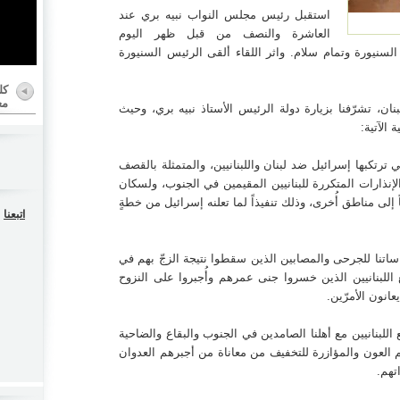
راقبة
استقبل رئيس مجلس النواب نبيه بري عند
سيمون
جانب
العاشرة والنصف من قبل ظهر اليوم
يستمر
لسنيورة وتمام سلام. واثر اللقاء ألقى الرئيس السنيورة
قدمها
سحاب
كل
مع
ح، أن
ن، تشرّفنا بزيارة دولة الرئيس الأستاذ نبيه بري، وحيث
ع عام
 الآتية:
نانيون
ي ترتكبها إسرائيل ضد لبنان واللبنانيين، والمتمثلة بالقصف
لإنذارات المتكررة للبنانيين المقيمين في الجنوب، ولسكان
مركز
 إلى مناطق أُخرى، وذلك تنفيذاً لما تعلنه إسرائيل من خطةٍ
مل في
اتبعنا
ية من
رئيس
د من
ن مواساتنا للجرحى والمصابين الذين سقطوا نتيجة الزجّ بهم في
 اللبنانيين الذين خسروا جنى عمرهم وأُجبروا على النزوح
بانة،
اعهم
انون الأمرّين.
ا جال
 اللبنانيين مع أهلنا الصامدين في الجنوب والبقاع والضاحية
يم العون والمؤازرة للتخفيف من معاناة من أجبرهم العدوان
لبنان
تهم.
أسعد