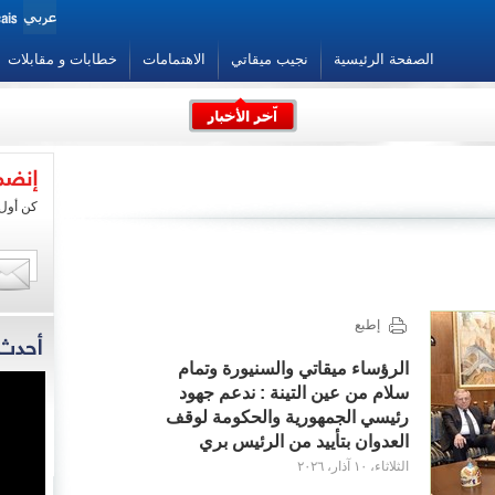
الصفحة الرئيسية
نجيب ميقاتي
الاهتمامات
خطابات و مقابلات
ي
كن أول 
ماسية
 فرصة
اينات
إطبع
متاحة
الرؤساء ميقاتي والسنيورة وتمام
ة على
سلام من عين التينة : ندعم جهود
ئيلي
تت كل
رئيسي الجمهورية والحكومة لوقف
بنان.
العدوان بتأييد من الرئيس بري
إرساء
لأخرى
الثلاثاء، ١٠ آذار، ٢٠٢٦