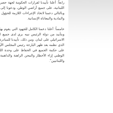
المعهد العربي للتخطيط
رابعاً: أعلنا تأييدنا لقرارات الحكومة لجهة ح
اللبنانية، على جميع أراضي الوطن، ودعونا إلى ت
وفي دارته في بيروت، استقبل الرئيس ميقاتي ا
العام للمعهد العربي للتخطيط في الكويت الدكتور
وبالتالي دعمنا لاتخاذ الإجراءات اللازمة للحؤو
عبد الله الوقيان يرافقه رئيس الجهاز الإداري ل
والمادية والمعاناة الإنسانية.
كريم درويش في حضور الدكتور عبد الرزاق القرحان
وخلال اللقاء أثنى الرئيس ميقاتي على جهود "ا
خامساً: أعلنا دعمنا الكامل للجهود التي يقوم
العربي للتخطيط" في الوطن العربي، وعلى الع
الخاصة التي حظي بها لبنان في السنوات العشر ال
وبتأييد من دولة الرئيس نبيه بري لدى جميع ا
من خلال إعداد الخارطة الإستثمارية والبرامج الخا
الاسرائيلي على لبنان. ومن ذلك، تأييدنا للمباد
مجال "بناء وتطوير القدرات البشرية والمؤسسي
"المشروع الوطني لنشر ثقافة ريادة الأعمال".
الذي نظمه بعد ظهر البارحة رئيس المجلس الأوروب
على حكمة الجميع في الحفاظ على وحدة اللب
كما هنّأ السيد عادل على توليه الإدارة العامة ل
متمنياً له دوام التوفيق والنجاح.
الوطني إزاء الأخطار والمحن الراهنة والداهمة
واللبنانيين".
وكان اللقاء مناسبة جرى فيها البحث في الب
والمبادرات وفق الرؤية الجديدة للمعهد، وكيفية ال
لتحقيقها.