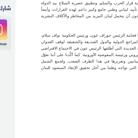
صرية قرار الحرب والسلم، وتطبيق حصرية السلاح بيد الدولة
أييد لبناني وطني جامع وكبير داعم لهذه القرارات، وأيضاً
لمدير
 عادل
ل دون أن يتحمل لبنان المزيد من المخاطر والأكلاف البشرية
لمعهد
ي.
لمعهد
 بها فخامة الرئيس جوزاف عون، ورئيس الحكومة نواف سلام،
ناية
أخيرة
لمراجع الدولية والدول الصديقة والشقيقة لوقف العدوان
GRAM
صة في
رة الجديدة التي أطلقها الرئيس عون في الاجتماع الافتراضي
ة" و
ي ورئيسة المفوضية الأوروبية. كما أكَّدنا على أننا نعوّل
نانيين وتعزيزها في هذا الظرف الصعب، ولجمع الشمل
لمعهد
 التي تواجه وطننا من أجل تحقيق الإنقاذ المنشود للبنان
رامج
تعاون